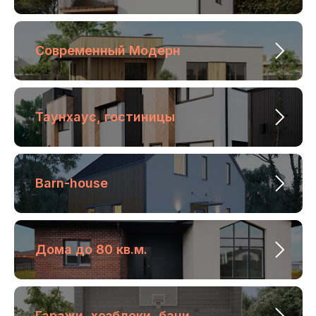
Современный Модерн
Маршрут
в Яндекс.
картах
Маршрут
в 2Gis
Таунхаус, гостиницы
Barn-house
Меню
Построили Снегири
Для бизнеса
Дома до 80 кв.м.
Готовые проекты
Услуги
Продукция из дерева
Статьи
Каркасные дома
Контакты
Гаражи, хозблоки, бани