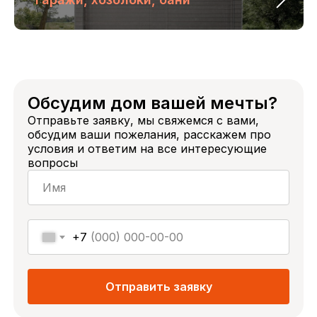
Контакты
+7 (861) 244-93-93
snegiriyuga@mail.ru
г. Краснодар, ул. Западный обход, 69
Обсудим дом вашей мечты?
Мы в социальных сетях
Отправьте заявку, мы свяжемся с вами,
Вконтакте
обсудим ваши пожелания, расскажем про
Телеграмм
условия и ответим на все интересующие
YouTube
вопросы
😉
Нельзяграмм
Дзен
Pinterest
+7
ООО «СнегириЮга», ИНН 2373014916
Отправить заявку
Политика конфиденциальности
Разработка сайта