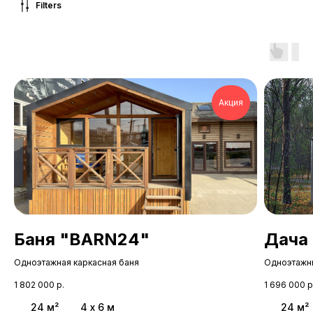
Filters
Акция
Баня "BARN24"
Дача
Одноэтажная каркасная баня
Одноэтажн
1 802 000
р.
1 696 000
р
24 м²
4 х 6 м
24 м²