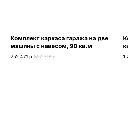
Комплект каркаса гаража на две
К
машины с навесом, 90 кв.м
к
752 471
р.
827 718
р.
1 