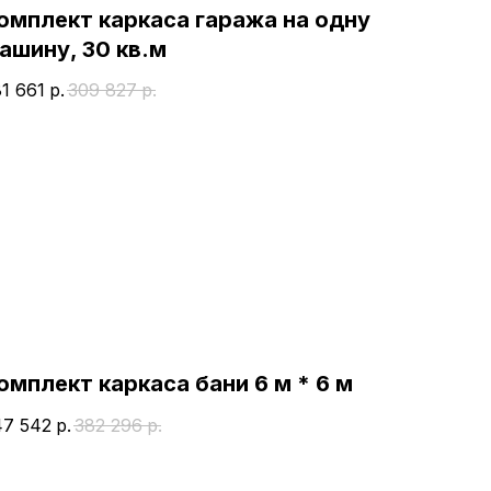
омплект каркаса гаража на одну
ашину, 30 кв.м
1 661
р.
309 827
р.
омплект каркаса бани 6 м * 6 м
47 542
р.
382 296
р.