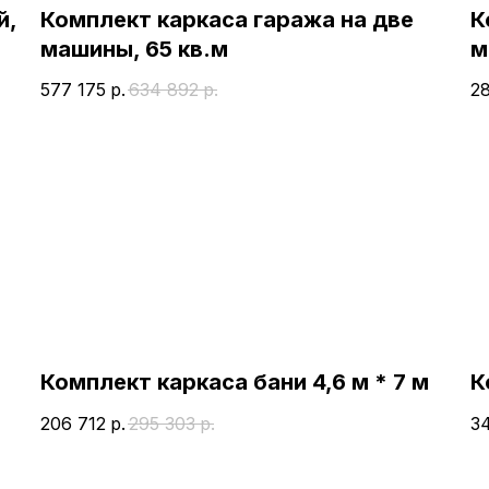
й,
Комплект каркаса гаража на две
К
машины, 65 кв.м
м
577 175
р.
634 892
р.
28
Комплект каркаса бани 4,6 м * 7 м
К
206 712
р.
295 303
р.
3