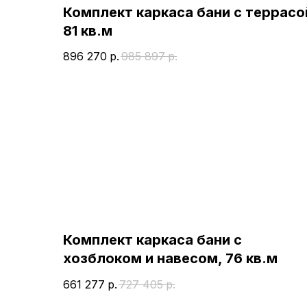
Комплект каркаса бани с террасо
81 кв.м
896 270
р.
985 897
р.
Комплект каркаса бани с
хозблоком и навесом, 76 кв.м
661 277
р.
727 405
р.