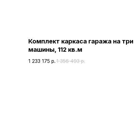
Комплект каркаса гаража на три
машины, 112 кв.м
1 233 175
р.
1 356 493
р.