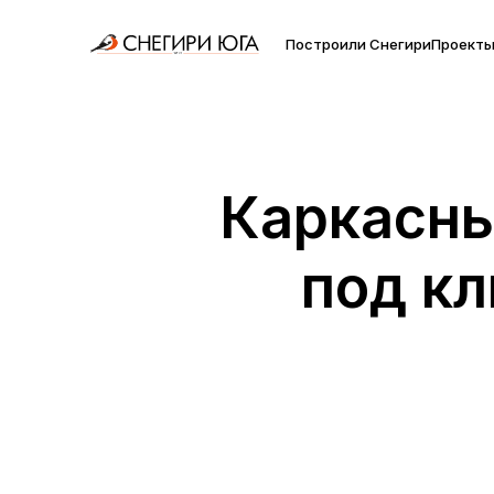
Построили Снегири
Проект
Каркасны
под кл