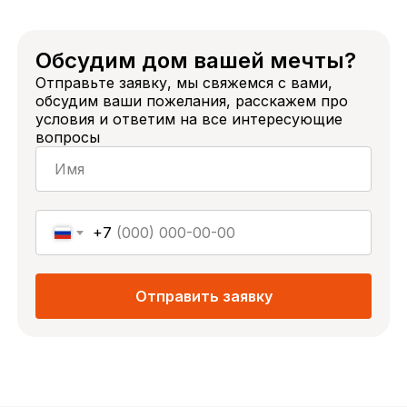
Обсудим дом вашей мечты?
Отправьте заявку, мы свяжемся с вами,
обсудим ваши пожелания, расскажем про
условия и ответим на все интересующие
вопросы
Написать
Написать
в Телеграм
в WhatsApp
@SNEGIRIYUGA2024
+7 (918) 434-93-93
+7
Отправить заявку
пн-сб,
с 9:00 до 18:00
+7 (918) 434-93-93
+7 (918) 337-70-93
+7 (861) 244-93-93
Позвонить
Оставить
заявку
на сайте