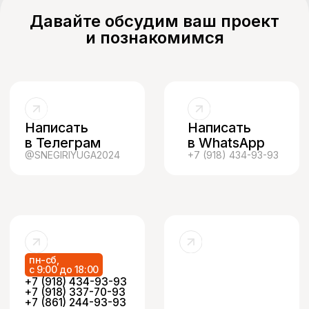
ООО «СнегириЮга», ИНН 2373014916
Давайте обсудим ваш проект
Политика конфиденциальности
и познакомимся
Разработка сайта