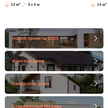
24 м²
4 х 6 м
24 м²
Новые проекты 2025
Финские дома
Канадские дома
Современный Модерн