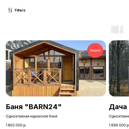
Filters
Акция
Баня "BARN24"
Дача
Одноэтажная каркасная баня
Одноэтажн
1 802 000
р.
1 696 000
р