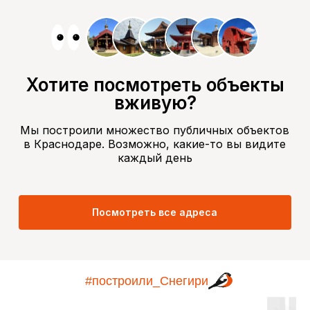
Приходите в гости
г. Краснодар, ул. Западный обход, 69
Хотите посмотреть объекты
вживую?
Маршрут
в Яндекс.
Мы построили множество публичных объектов
картах
Маршрут
в Краснодаре. Возможно, какие-то вы видите
в 2Gis
каждый день
Посмотреть все адреса
Меню
#построили_Снегири
Построили Снегири
Для бизнеса
Готовые проекты
Услуги