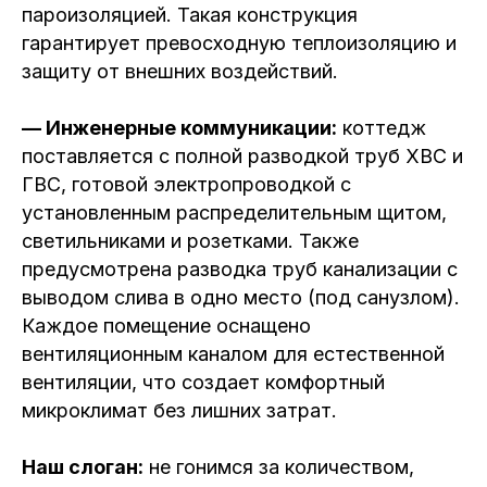
пароизоляцией. Такая конструкция
гарантирует превосходную теплоизоляцию и
защиту от внешних воздействий.
— Инженерные коммуникации:
коттедж
поставляется с полной разводкой труб ХВС и
ГВС, готовой электропроводкой с
установленным распределительным щитом,
светильниками и розетками. Также
Написать
Написать
в Телеграм
в WhatsApp
предусмотрена разводка труб канализации с
@SNEGIRIYUGA2024
+7 (918) 434-93-93
выводом слива в одно место (под санузлом).
Каждое помещение оснащено
вентиляционным каналом для естественной
вентиляции, что создает комфортный
пн-сб,
микроклимат без лишних затрат.
с 9:00 до 18:00
+7 (918) 434-93-93
+7 (918) 337-70-93
+7 (861) 244-93-93
Позвонить
Наш слоган:
не гонимся за количеством,
Оставить