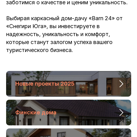
заботимся о качестве и ценим уникальность.
заявку
на сайте
Выбирая каркасный дом-дачу «Barn 24» от
«Снегири Юга», вы инвестируете в
Приходите в гости
г. Краснодар, ул. Западный обход, 69
надежность, уникальность и комфорт,
которые станут залогом успеха вашего
туристического бизнеса.
Маршрут
в Яндекс.
картах
Маршрут
в 2Gis
Новые проекты 2025
Финские дома
Меню
Построили Снегири
Для бизнеса