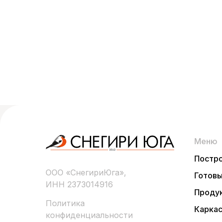
Меню
Постро
ООО «СнегириЮга»,
Готов
ИНН 2373014916
Продук
Политика
Карка
конфиденциальности