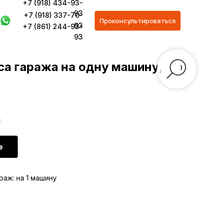
+7 (918) 434-93-
93
+7 (918) 337-70-
Проконсультироваться
93
+7 (861) 244-93-
93
са гаража на одну машину,
.
е
раж: на 1 машину