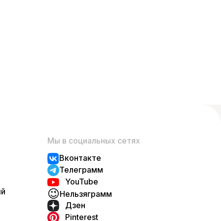
Мы в социальных сетях
Вконтакте
Телеграмм
YouTube
ый
😉
Нельзяграмм
Дзен
Pinterest