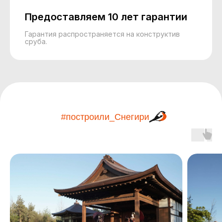
Предоставляем 10 лет гарантии
Гарантия распространяется на конструктив
сруба.
#построили_Снегири
Написать
Написать
в Телеграм
в WhatsApp
@SNEGIRIYUGA2024
+7 (918) 434-93-93
пн-сб,
с 9:00 до 18:00
+7 (918) 434-93-93
+7 (918) 337-70-93
+7 (861) 244-93-93
Позвонить