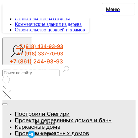
Строительство глэмпингов
Меню
Строительство эко-отелей
Строительство баз отдыха
Коммерческие здания из дерева
Строительство церквей и храмов
+7 (918) 434-93-93
+7 (918) 337-70-93
+7 (861) 244-93-93
Проконсультироваться
Построили Снегири
Проекты деревянных домов и бань
Вконтакте
Каркасные дома
Проекты каркасных домов
Телеграмм