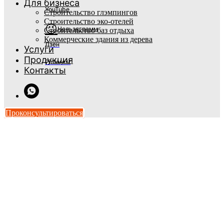
Для бизнеса
YouTube
Строительство глэмпингов
Строительство эко-отелей
😉
Нельзяграмм
Строительство баз отдыха
Коммерческие здания из дерева
Дзен
Услуги
Продукция
Pinterest
Контакты
Проконсультироваться