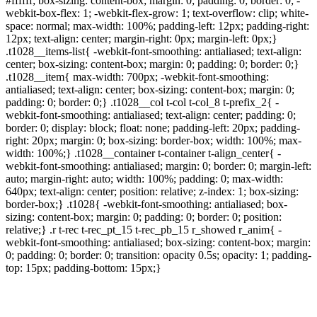
#ffffff; box-sizing: content-box; margin: 0; padding: 0; border: 0; -
webkit-box-flex: 1; -webkit-flex-grow: 1; text-overflow: clip; white-
space: normal; max-width: 100%; padding-left: 12px; padding-right:
12px; text-align: center; margin-right: 0px; margin-left: 0px;}
.t1028__items-list{ -webkit-font-smoothing: antialiased; text-align:
center; box-sizing: content-box; margin: 0; padding: 0; border: 0;}
.t1028__item{ max-width: 700px; -webkit-font-smoothing:
antialiased; text-align: center; box-sizing: content-box; margin: 0;
padding: 0; border: 0;} .t1028__col t-col t-col_8 t-prefix_2{ -
webkit-font-smoothing: antialiased; text-align: center; padding: 0;
border: 0; display: block; float: none; padding-left: 20px; padding-
right: 20px; margin: 0; box-sizing: border-box; width: 100%; max-
width: 100%;} .t1028__container t-container t-align_center{ -
webkit-font-smoothing: antialiased; margin: 0; border: 0; margin-left:
auto; margin-right: auto; width: 100%; padding: 0; max-width:
640px; text-align: center; position: relative; z-index: 1; box-sizing:
border-box;} .t1028{ -webkit-font-smoothing: antialiased; box-
sizing: content-box; margin: 0; padding: 0; border: 0; position:
relative;} .r t-rec t-rec_pt_15 t-rec_pb_15 r_showed r_anim{ -
webkit-font-smoothing: antialiased; box-sizing: content-box; margin:
0; padding: 0; border: 0; transition: opacity 0.5s; opacity: 1; padding-
top: 15px; padding-bottom: 15px;}