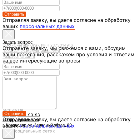
Отправить
Отправляя заявку, вы даете согласие на обработку
ваших
персональных данных
Задать вопрос
ООО «СнегириЮга», ИНН 2373014916
Отправьте заявку, мы свяжемся с вами, обсудим
Политика конфиденциальности
ваши пожелания, расскажем про условия и ответим
Разработка сайта
на все интересующие вопросы
Меню
Построили Снегири
Готовые проекты
Продукция из дерева
Каркасные дома
Для бизнеса
Услуги
Контакты
Статьи
Контакты
Отправить
+7 (861) 244-93-93
Отправляя заявку, вы даете согласие на обработку
snegiriyuga@mail.ru
г. Краснодар, ул. Западный обход, 69
ваших
персональных данных
Мы в социальных сетях