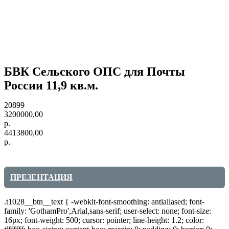
БВК Сельского ОПС для Почты
России 11,9 кв.м.
20899
3200000,00
р.
4413800,00
р.
ПРЕЗЕНТАЦИЯ
.t1028__btn__text { -webkit-font-smoothing: antialiased; font-
family: 'GothamPro',Arial,sans-serif; user-select: none; font-size:
16px; font-weight: 500; cursor: pointer; line-height: 1.2; color: