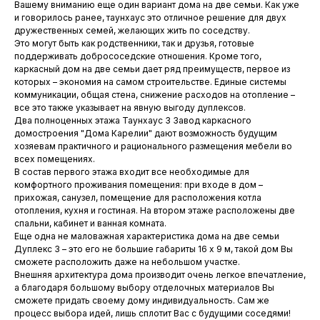
Вашему вниманию еще один вариант дома на две семьи. Как уже
и говорилось ранее, таунхаус это отличное решение для двух
дружественных семей, желающих жить по соседству.
Это могут быть как родственники, так и друзья, готовые
поддерживать добрососедские отношения. Кроме того,
каркасный дом на две семьи дает ряд преимуществ, первое из
которых – экономия на самом строительстве. Единые системы
коммуникации, общая стена, снижение расходов на отопление –
все это также указывает на явную выгоду дуплексов.
Два полноценных этажа Таунхаус 3 Завод каркасного
домостроения "Дома Карелии" дают возможность будущим
хозяевам практичного и рационального размещения мебели во
всех помещениях.
В состав первого этажа входит все необходимые для
комфортного проживания помещения: при входе в дом –
прихожая, санузел, помещение для расположения котла
отопления, кухня и гостиная. На втором этаже расположены две
Меню
спальни, кабинет и ванная комната.
Еще одна не маловажная характеристика дома на две семьи
Построили Снегири
Для бизнеса
Дуплекс 3 – это его не большие габариты 16 х 9 м, такой дом Вы
Готовые проекты
Услуги
сможете расположить даже на небольшом участке.
Продукция из дерева
Статьи
Внешняя архитектура дома производит очень легкое впечатление,
а благодаря большому выбору отделочных материалов Вы
Каркасные дома
Контакты
сможете придать своему дому индивидуальность. Сам же
процесс выбора идей, лишь сплотит Вас с будущими соседями!
Контакты