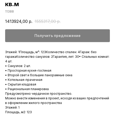
кв.м
11388
1413924,00
р.
1555317,00
р.
Получить предложение
Этажей: 1Площадь, м²: 123Количество спален: 4Гараж: без
гаражаКоличество санузлов: 2Гарантия, лет: 30• Спальных комнат:
4 шт.
• Санузлов: 2 шт.
• Просторная кухня-гостиная
• Второй свет и большие панорамные окна
• Котельная-прачечная
• Скрытая кладовая
• Рациональная планировка
Предусмотрено чердачное пространство.
Можно внести изменения в проект, исходя из ваших предпочтений
Меню
в оформлении жилого пространства
Этажей: 1
Построили Снегири
Для бизнеса
Площадь, м2: 123