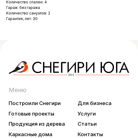
Количество спален: 4
Готовые проекты
Услуги
Гараж: без гаража
Продукция из дерева
Статьи
Количество санузлов: 2
Каркасные дома
Контакты
Гарантия, лет: 30
Контакты
+7 (861) 244-93-93
snegiriyuga@mail.ru
г. Краснодар, ул. Западный обход, 69
Мы в социальных сетях
Вконтакте
Телеграмм
YouTube
😉
Нельзяграмм
Дзен
Pinterest