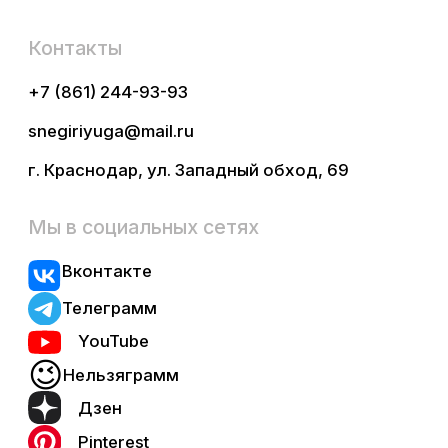
ООО «СнегириЮга», ИНН 2373014916
Политика конфиденциальности
Разработка сайта