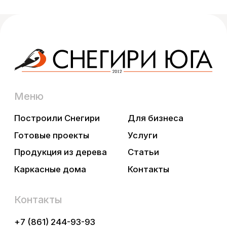
😉
Нельзяграмм
Дзен
Pinterest
ООО «СнегириЮга», ИНН 2373014916
Политика конфиденциальности
Разработка сайта