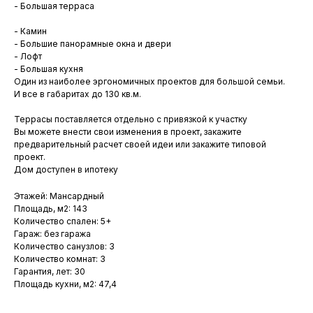
- Большая терраса
- Камин
- Большие панорамные окна и двери
Меню
- Лофт
- Большая кухня
Построили Снегири
Для бизнеса
Один из наиболее эргономичных проектов для большой семьи.
Готовые проекты
Услуги
И все в габаритах до 130 кв.м.
Продукция из дерева
Статьи
Террасы поставляется отдельно с привязкой к участку
Каркасные дома
Контакты
Вы можете внести свои изменения в проект, закажите
предварительный расчет своей идеи или закажите типовой
Контакты
проект.
Дом доступен в ипотеку
+7 (861) 244-93-93
snegiriyuga@mail.ru
Этажей: Мансардный
Площадь, м2: 143
г. Краснодар, ул. Западный обход, 69
Количество спален: 5+
Гараж: без гаража
Мы в социальных сетях
Количество санузлов: 3
Количество комнат: 3
Вконтакте
Гарантия, лет: 30
Телеграмм
Площадь кухни, м2: 47,4
YouTube