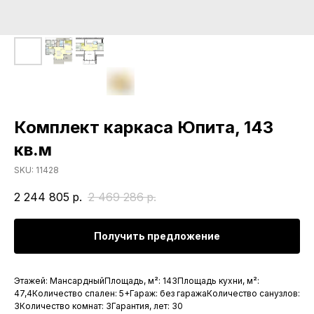
Комплект каркаса Юпита, 143
кв.м
SKU:
11428
2 244 805
р.
2 469 286
р.
Получить предложение
Этажей: МансардныйПлощадь, м²: 143Площадь кухни, м²:
47,4Количество спален: 5+Гараж: без гаражаКоличество санузлов:
3Количество комнат: 3Гарантия, лет: 30