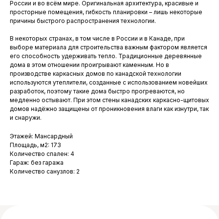
России и во всём мире. Оригинальная архитектура, красивые и
просторные помещения, гибкость планировки – лишь некоторые
причины быстрого распространения технологии.
В некоторых странах, в том числе в России и в Канаде, при
выборе материала для строительства важным фактором является
его способность удерживать тепло. Традиционные деревянные
дома в этом отношении проигрывают каменным. Но в
производстве каркасных домов по канадской технологии
Меню
используются утеплители, созданные с использованием новейших
разработок, поэтому такие дома быстро прогреваются, но
Построили Снегири
Для бизнеса
медленно остывают. При этом стены канадских каркасно-щитовых
Готовые проекты
Услуги
домов надёжно защищены от проникновения влаги как изнутри, так
Продукция из дерева
Статьи
и снаружи.
Каркасные дома
Контакты
Этажей: Мансардный
Площадь, м2: 173
Контакты
Количество спален: 4
Гараж: без гаража
+7 (861) 244-93-93
Количество санузлов: 2
snegiriyuga@mail.ru
г. Краснодар, ул. Западный обход, 69
Мы в социальных сетях