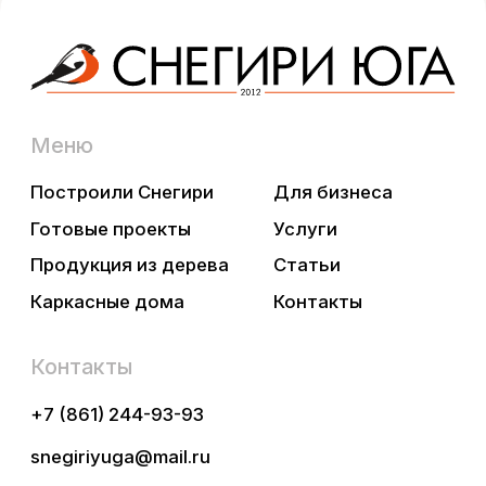
Вконтакте
Телеграмм
YouTube
😉
Нельзяграмм
Дзен
Pinterest
ООО «СнегириЮга», ИНН 2373014916
Политика конфиденциальности
Разработка сайта