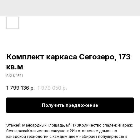
Комплект каркаса Сегозеро, 173
кв.м
SKU:
1511
1 799 136
р.
1 979 050
р.
Получить предложение
Этажей: МансардныйПлощадь, м²: 173Количество спален: 4Гараж:
без гаражаКоличество санузлов: 2Изготовление домов по
канадской технологии с каждым днём набирает популярность в