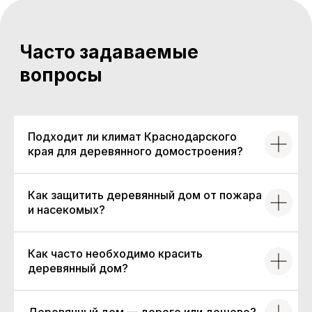
г. Краснодар, ул. Западный обход, 69
Часто задаваемые
Маршрут
вопросы
в Яндекс.
картах
Маршрут
в 2Gis
Подходит ли климат Краснодарского
края для деревянного домостроения?
Как защитить деревянный дом от пожара
и насекомых?
Меню
Построили Снегири
Для бизнеса
Как часто необходимо красить
Готовые проекты
Услуги
деревянный дом?
Продукция из дерева
Статьи
Каркасные дома
Контакты