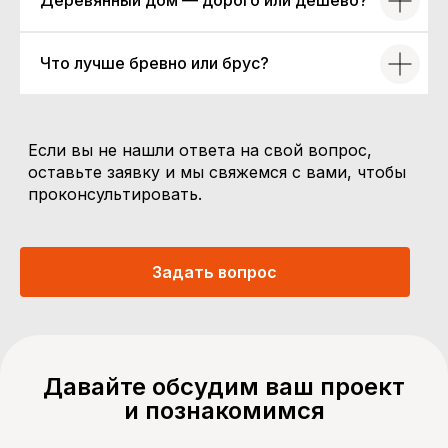
Деревянный дом — дорого или дешево?
Контакты
+7 (861) 244-93-93
Что лучше бревно или брус?
snegiriyuga@mail.ru
г. Краснодар, ул. Западный обход, 69
Мы в социальных сетях
Если вы не нашли ответа на свой вопрос,
оставьте заявку и мы свяжемся с вами, чтобы
Вконтакте
проконсультировать.
Телеграмм
YouTube
😉
Нельзяграмм
Задать вопрос
Дзен
Pinterest
Давайте обсудим ваш проект
ООО «СнегириЮга», ИНН 2373014916
и познакомимся
Политика конфиденциальности