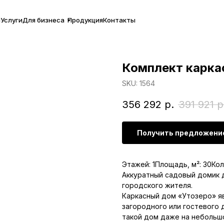
ы
Услуги
Для бизнеса
Продукция
Контакты
Комплект каркас
SKU:
1564
356 292
р.
391 921
р
Получить предложени
Этажей: 1Площадь, м²: 30Кол
Аккуратный садовый домик д
городского жителя.
Каркасный дом «Утозеро» я
загородного или гостевого 
такой дом даже на небольш