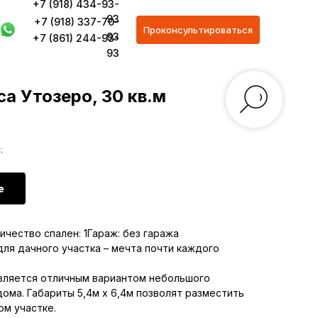
+7 (918) 434-93-
93
+7 (918) 337-70-
Проконсультироваться
93
+7 (861) 244-93-
93
а Утозеро, 30 кв.м
.
е
ичество спален: 1Гараж: без гаража
ля дачного участка – мечта почти каждого
вляется отличным вариантом небольшого
дома. Габариты 5,4м х 6,4м позволят разместить
ом участке.