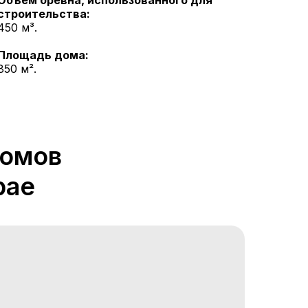
Объем бревна, использованного для
строительства:
450 м³.
Площадь дома:
850 м².
домов
рае