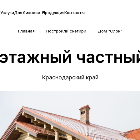
ы
Услуги
Для бизнеса
Продукция
Контакты
Главная
→
Построили снегири
→
Дом "Слон"
этажный частны
Краснодарский край